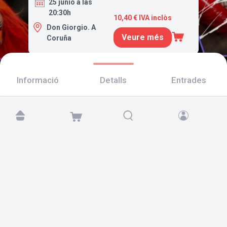
25 junio a las
20:30h
10,40 € IVA inclòs
Don Giorgio. A
Veure més
Coruña
Informació
Detalls
Entrades
Troba'ns a:
Copyright © 2026 TicketAndRoll
Avís legal
,
Política de privacitat
i de
galetes
Website built by
rundevstudio.com