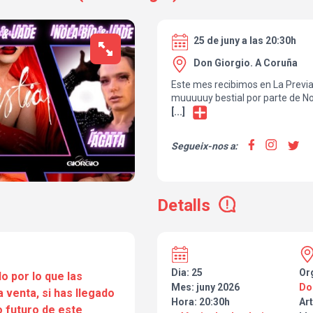
25 de juny a las 20:30h
Don Giorgio. A Coruña
Este mes recibimos en La Previa
muuuuuy bestial por parte de Nol
drags que vienen a presentarnos
[...]
Una noche, una historia, una sup
Segueix-nos a:
Entre sombras, sangre y disfrute
en el terror de los 80s, donde el
villana y a una final girl, en una 
Detalls
acto es una cacería, cada escen
cada momento una advertencia 
¿Están listos para sobrevivir?.
¿Prefieres ser la monitora hot
Dia: 25
Or
o por lo que las
verano, o por el contrario, el sa
Mes: juny 2026
Do
a venta, si has llegado
disfruta matando a sus víctimas
Hora: 20:30h
Art
 futuro de este