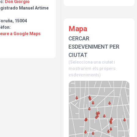
oc:
Don Giorgio
las 20:30.
gistrado Manuel Artime
Coruña, 15004
Mapa
lèfon:
Veure a Google Maps
CERCAR
ESDEVENIMENT PER
CIUTAT
(Selecciona una ciutat i
mostrarem els propers
esdeveniments)