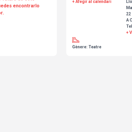
+ Afegir al calendari
Ll
Te esperamos 25 día de Junio a 
puedes encontrarlo
Ma
r.
22
A 
Te
+ 
Gènere: Teatre