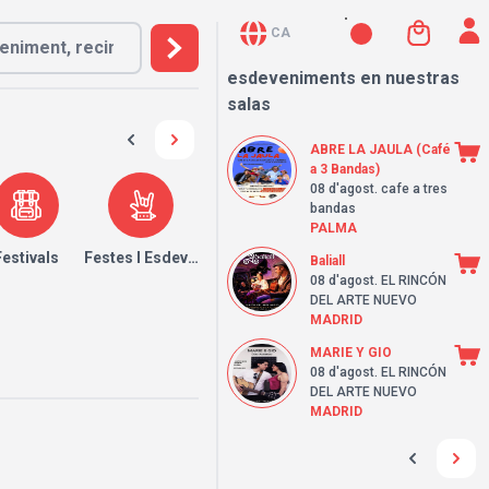
CA
esdeveniments en nuestras
salas
ABRE LA JAULA (Café
a 3 Bandas)
08 d'agost
. cafe a tres
bandas
PALMA
Festivals
Festes I Esdeveniments
Baliall
08 d'agost
. EL RINCÓN
DEL ARTE NUEVO
MADRID
MARIE Y GIO
08 d'agost
. EL RINCÓN
DEL ARTE NUEVO
MADRID