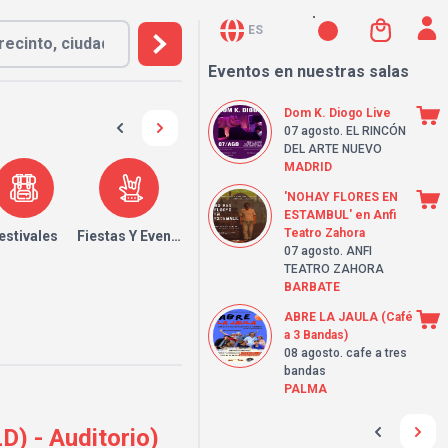
ES
Eventos en nuestras salas
Dom K. Diogo Live
07 agosto
. EL RINCÓN
DEL ARTE NUEVO
MADRID
'NOHAY FLORES EN
ESTAMBUL' en Anfi
Teatro Zahora
estivales
Fiestas Y Eventos
07 agosto
. ANFI
TEATRO ZAHORA
BARBATE
ABRE LA JAULA (Café
a 3 Bandas)
08 agosto
. cafe a tres
bandas
PALMA
) - Auditorio)