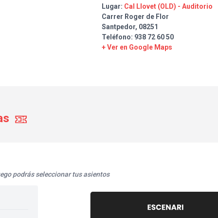
Van Gogh a través de la seva mú
Lugar:
Cal Llovet (OLD) - Auditorio
Un concert on es repassen les d
Carrer Roger de Flor
mítica banda, des d' Amaia Mont
Santpedor, 08251
fent un viatge a través de totes
Teléfono: 938 72 60 50
Aquesta formació reprodueix de
+ Ver en Google Maps
més representatius de La Oreja
transportant-nos a moments q
somriure.
ENTRADA GENERAL - PISTA
Anticipada 17€ / Taquilla 20€
ENTRADA AMB TAULA RESERV
as
Anticipada 20€ / Taquilla 23€
uego podrás seleccionar tus asientos