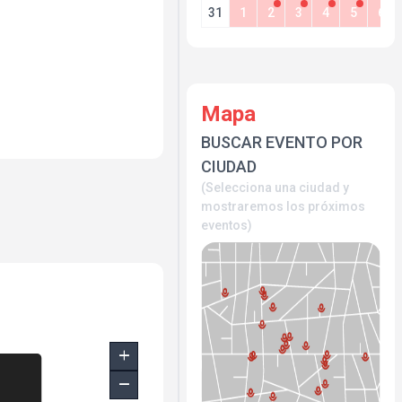
sica.
31
1
2
3
4
5
6
iferents èpoques de la
ero fins a Leire Martínez,
 les seves cançons.
 manera fidel els temes
 de Van Gogh
ue recordem amb un
Mapa
BUSCAR EVENTO POR
CIUDAD
(Selecciona una ciudad y
mostraremos los próximos
ADA
eventos)