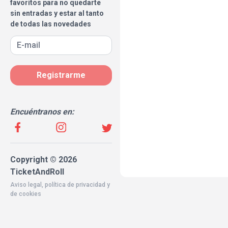
favoritos para no quedarte
sin entradas y estar al tanto
de todas las novedades
Registrarme
Encuéntranos en:
Copyright © 2026
TicketAndRoll
Aviso legal
,
política de privacidad
y
de
cookies
Website built by
rundevstudio.com