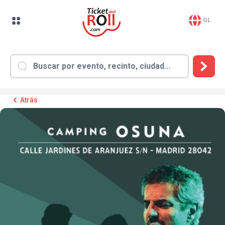
GL
Atrás