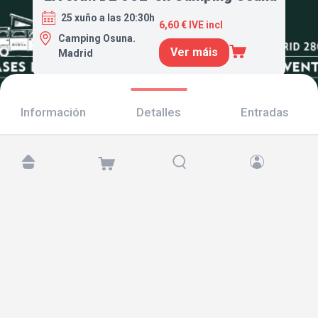
25 xuño a las 20:30h
6,60 € IVE incl
Camping Osuna.
Ver máis
Madrid
Información
Detalles
Entradas
Atópanos en:
Copyright © 2026 TicketAndRoll
Aviso legal
,
política de privacidade
e de
cookies
Website built by
rundevstudio.com