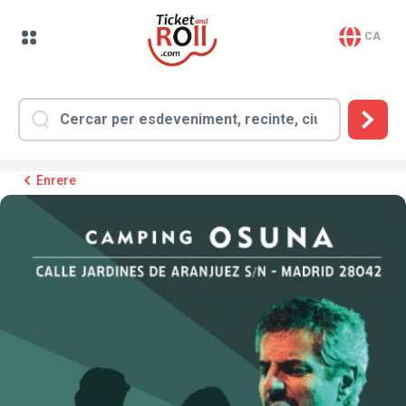
CA
Enrere