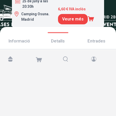
25 de juny a las
20:30h
6,60 € IVA inclòs
Camping Osuna.
Veure més
Madrid
Informació
Detalls
Entrades
Troba'ns a:
Copyright © 2026 TicketAndRoll
Avís legal
,
Política de privacitat
i de
galetes
Website built by
rundevstudio.com