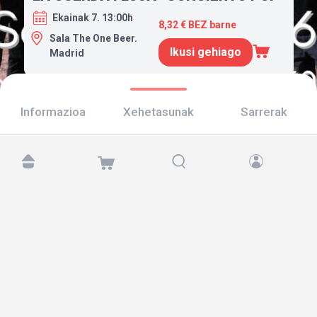
Ekainak 7. 13:00h
8,32 € BEZ barne
Sala The One Beer.
Ikusi gehiago
Madrid
Informazioa
Xehetasunak
Sarrerak
Aurkitu gaitzazu hemen:
Copyright © 2026 TicketAndRoll
Lege-oharra
,
pribatutasun-politika
eta
cookies
Website built by
rundevstudio.com