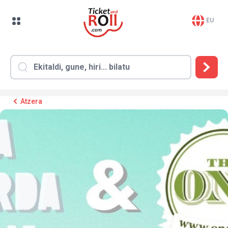
EU
Atzera