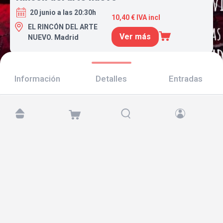
20 junio a las 20:30h
10,40 € IVA incl
EL RINCÓN DEL ARTE
Ver más
NUEVO. Madrid
Información
Detalles
Entradas
Encuéntranos en:
Copyright © 2026 TicketAndRoll
Aviso legal
,
política de privacidad
y de
cookies
Website built by
rundevstudio.com