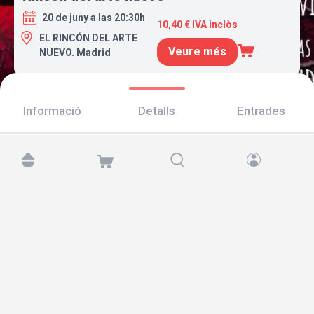
20 de juny a las 20:30h
10,40 € IVA inclòs
EL RINCÓN DEL ARTE
Veure més
NUEVO. Madrid
Informació
Detalls
Entrades
Troba'ns a:
Copyright © 2026 TicketAndRoll
Avís legal
,
Política de privacitat
i de
galetes
Website built by
rundevstudio.com