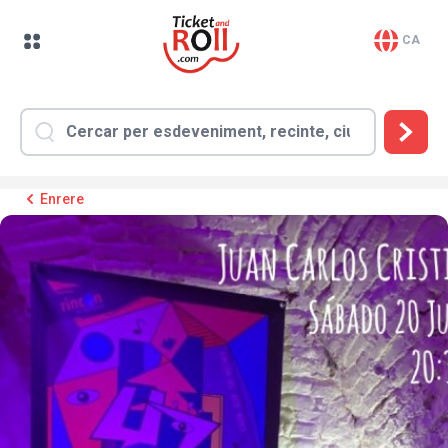
CA
Enrere