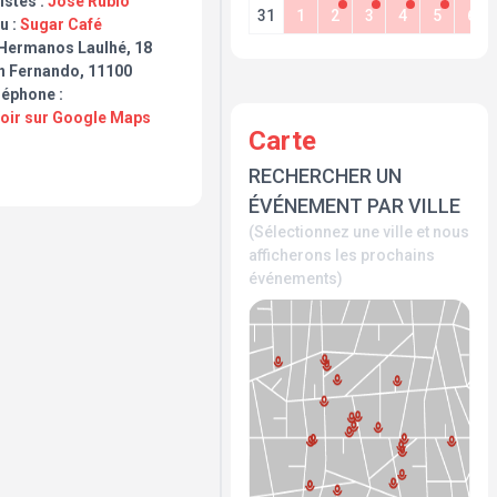
istes :
José Rubio
31
1
2
3
4
5
6
u :
Sugar Café
 Hermanos Laulhé, 18
n Fernando, 11100
léphone :
Voir sur Google Maps
Carte
RECHERCHER UN
ÉVÉNEMENT PAR VILLE
(Sélectionnez une ville et nous
afficherons les prochains
événements)