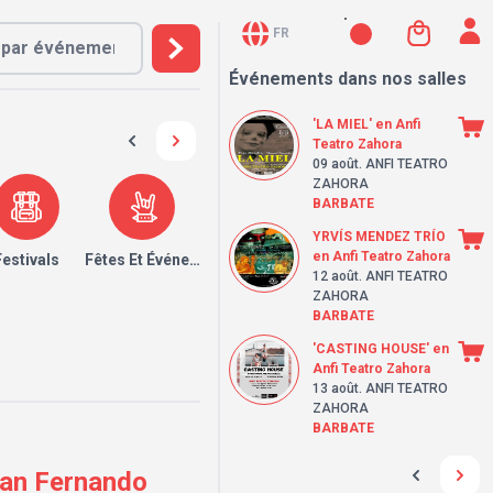
FR
Événements dans nos salles
'LA MIEL' en Anfi
Teatro Zahora
09 août
. ANFI TEATRO
ZAHORA
BARBATE
YRVÍS MENDEZ TRÍO
en Anfi Teatro Zahora
Festivals
Fêtes Et Événements
12 août
. ANFI TEATRO
ZAHORA
BARBATE
'CASTING HOUSE' en
Anfi Teatro Zahora
13 août
. ANFI TEATRO
ZAHORA
BARBATE
San Fernando