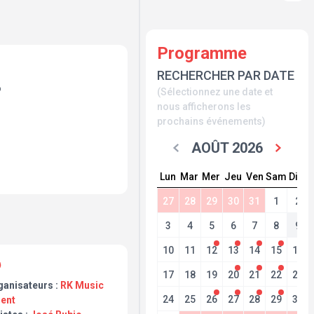
Programme
h
RECHERCHER PAR DATE
o
(Sélectionnez une date et
nous afficherons les
prochains événements)
AOÛT 2026
Lun
Mar
Mer
Jeu
Ven
Sam
Dim
27
28
29
30
31
1
2
3
4
5
6
7
8
9
10
11
12
13
14
15
16
17
18
19
20
21
22
23
ganisateurs :
RK Music
24
25
26
27
28
29
30
lent