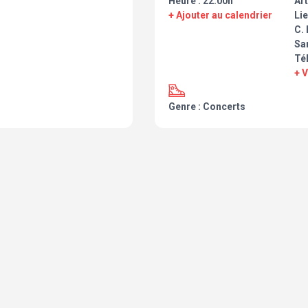
Heure : 22:00h
Art
+ Ajouter au calendrier
Lie
C.
Sa
Té
+ 
Genre : Concerts