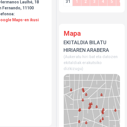
31
1
2
3
4
5
6
 Hermanos Laulhé, 18
n Fernando, 11100
lefonoa:
Google Maps-en ikusi
Mapa
EKITALDIA BILATU
HIRIAREN ARABERA
(Aukeratu hiri bat eta datozen
ekitaldiak erakutsiko
dizkizugu)