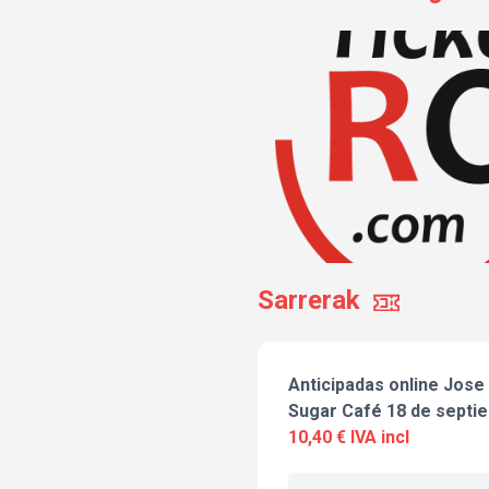
Sarrerak
Anticipadas online Jose
Sugar Café 18 de septi
10,40 € IVA incl