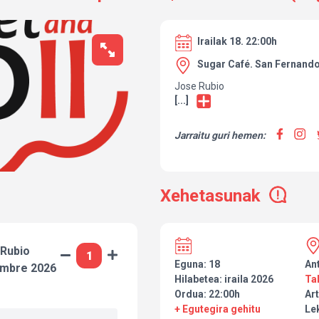
Irailak 18. 22:00h
Sugar Café. San Fernand
Jose Rubio
[...]
Jarraitu guri hemen:
Xehetasunak
 Rubio
Eguna: 18
An
embre 2026
Hilabetea: iraila 2026
Ta
Ordua: 22:00h
Art
+ Egutegira gehitu
Le