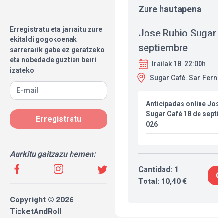
Zure hautapena
Erregistratu eta jarraitu zure
Jose Rubio Sugar
ekitaldi gogokoenak
septiembre
sarrerarik gabe ez geratzeko
eta nobedade guztien berri
Irailak 18. 22:00h
izateko
Sugar Café. San Fer
Anticipadas online Jo
Sugar Café 18 de sept
Erregistratu
026
Aurkitu gaitzazu hemen:
Cantidad: 1
Total: 10,40 €
Copyright © 2026
TicketAndRoll