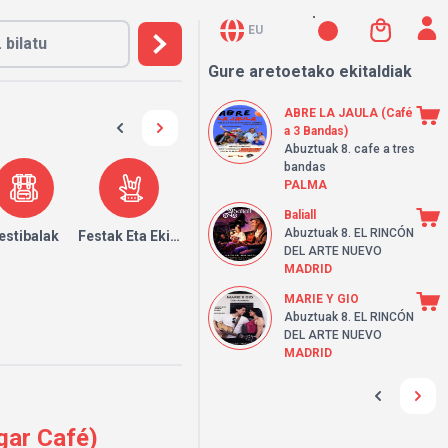
EU
Gure aretoetako ekitaldiak
ABRE LA JAULA (Café
a 3 Bandas)
Abuztuak 8.
cafe a tres
bandas
PALMA
Baliall
Abuztuak 8.
EL RINCÓN
k
estibalak
Festak Eta Ekitaldiak
DEL ARTE NUEVO
MADRID
MARIE Y GIO
Abuztuak 8.
EL RINCÓN
DEL ARTE NUEVO
MADRID
gar Café)