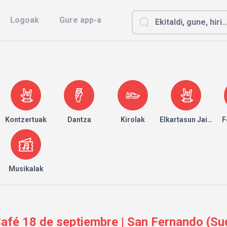
Logoak
Gure app-a
Kontzertuak
Dantza
Kirolak
Elkartasun Jaialdia
F
Musikalak
afé 18 de septiembre | San Fernando (Su