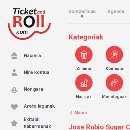
Kontzertuak
Agenda
Kategoriak
Hasiera
Zinema
Komedia
Nire kontua
Nor gara
Haurrak
Monologoak
Areto lagunak
Atzera
Ekitaldi
Jose Rubio Sugar C
nabarmenak