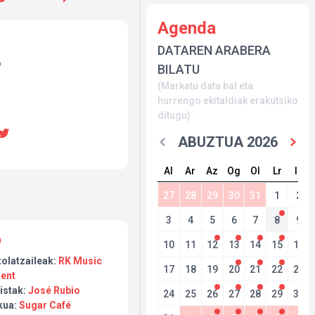
Agenda
DATAREN ARABERA
o
BILATU
(Markatu data bat eta
hurrengo ekitaldiak erakutsiko
ditugu)
ABUZTUA 2026
Al
Ar
Az
Og
Ol
Lr
Ig
27
28
29
30
31
1
2
3
4
5
6
7
8
9
10
11
12
13
14
15
16
tolatzaileak:
RK Music
17
18
19
20
21
22
23
lent
istak:
José Rubio
24
25
26
27
28
29
30
kua:
Sugar Café