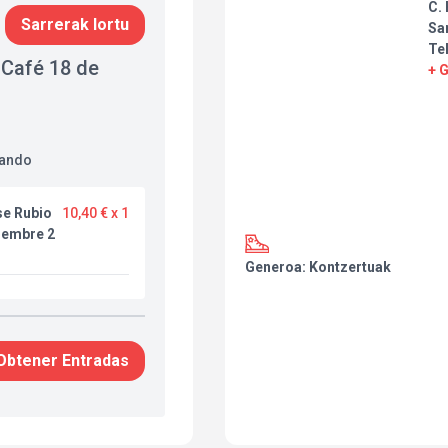
C.
Sarrerak lortu
Sa
Te
 Café 18 de
+ 
nando
se Rubio
10,40 € x 1
iembre 2
Generoa: Kontzertuak
Obtener Entradas