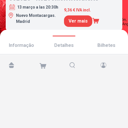
13 março a las 20:30h
9,36 € IVA incl.
Nuevo Montacargas.
Ver mais
Madrid
Informação
Detalhes
Bilhetes
Encontre-nos em:
Copyright © 2026 TicketAndRoll
Aviso legal
,
política de privacidade
e de
cookies
Website built by
rundevstudio.com