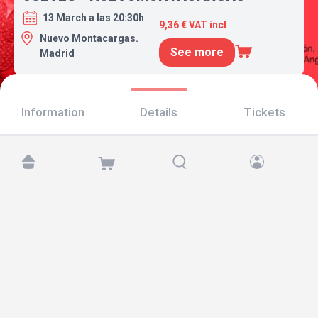
13 March a las 20:30h
9,36 € VAT incl
Nuevo Montacargas.
See more
Madrid
Information
Details
Tickets
Find us at:
Copyright © 2026 TicketAndRoll
Legal notice
,
privacy policy
and of
cookies
Website built by
rundevstudio.com