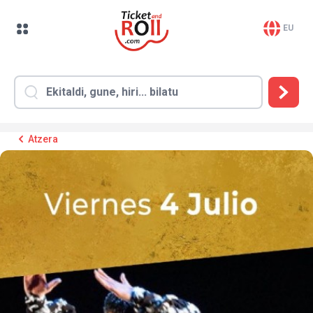
EU
Atzera