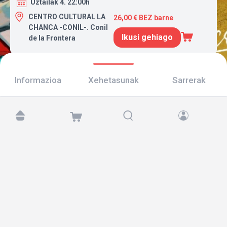
Uztailak 4. 22:00h
CENTRO CULTURAL LA
26,00 € BEZ barne
CHANCA -CONIL-. Conil
Ikusi gehiago
de la Frontera
Informazioa
Xehetasunak
Sarrerak
Aurkitu gaitzazu hemen:
Copyright © 2026 TicketAndRoll
Lege-oharra
,
pribatutasun-politika
eta
cookies
Website built by
rundevstudio.com