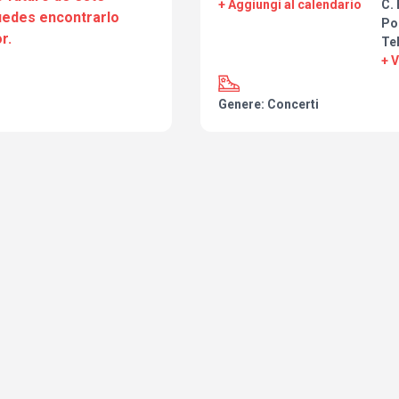
+ Aggiungi al calendario
C. 
puedes encontrarlo
Po
r.
Te
Porque las leyendas no mueren.
+ 
Simplemente… renacen sobre e
Genere: Concerti