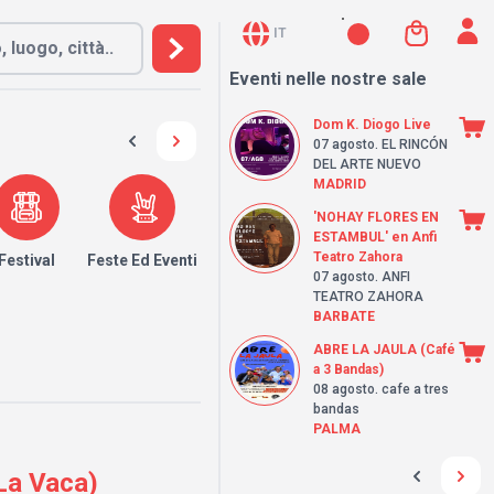
IT
Eventi nelle nostre sale
Dom K. Diogo Live
07 agosto
. EL RINCÓN
DEL ARTE NUEVO
MADRID
'NOHAY FLORES EN
ESTAMBUL' en Anfi
Teatro Zahora
Festival
Feste Ed Eventi
07 agosto
. ANFI
TEATRO ZAHORA
BARBATE
ABRE LA JAULA (Café
a 3 Bandas)
08 agosto
. cafe a tres
bandas
PALMA
 La Vaca)