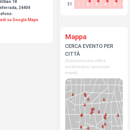
Bilbao 18
31
1
2
3
4
5
6
nferrada, 24404
lefono:
Vedi su Google Maps
l
Mappa
CERCA EVENTO PER
CITTÀ
(Seleziona una città e
mostreremo i prossimi
eventi)