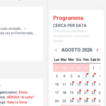
Programma
CERCA PER DATA
 sido olvidado... ✨
(Seleziona una data e
sta vez en Ponferrada,
mostreremo i prossimi
eventi)
… todo aquello que marcó a
 vida que nunca.
AGOSTO 2026
 fiel y apasionado a
ocar la esencia de una
Lun
Mar
Mer
Gio
Ven
Sab
Dom
27
28
29
30
31
1
2
ck español resonará como
3
4
5
6
7
8
9
,
 sigue viva.
10
11
12
13
14
15
16
ganizzatori:
Elena
17
18
19
20
21
22
23
 Ponferrada
isti:
HÉROES "el culto"
24
25
26
27
28
29
30
ogo:
Sala La Vaca