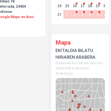
Bilbao 18
24
25
26
27
28
29
30
nferrada, 24404
lefonoa:
31
1
2
3
4
5
6
Google Maps-en ikusi
l
Mapa
EKITALDIA BILATU
HIRIAREN ARABERA
(Aukeratu hiri bat eta datozen
ekitaldiak erakutsiko
dizkizugu)