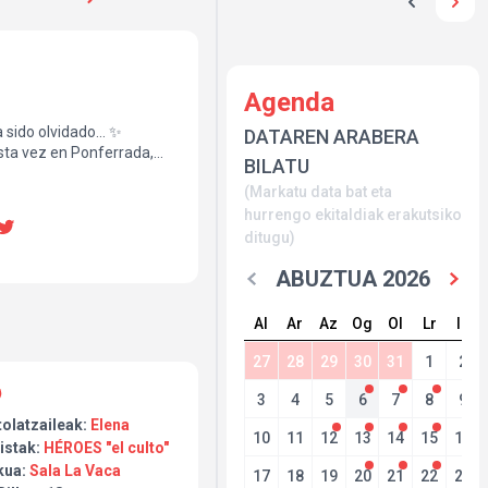
Agenda
 sido olvidado... ✨
DATAREN ARABERA
sta vez en Ponferrada,
BILATU
(Markatu data bat eta
… todo aquello que marcó a
 vida que nunca.
hurrengo ekitaldiak erakutsiko
 fiel y apasionado a
ditugu)
ocar la esencia de una
ABUZTUA 2026
ck español resonará como
Al
Ar
Az
Og
Ol
Lr
Ig
,
27
28
29
30
31
1
2
 sigue viva.
3
4
5
6
7
8
9
tolatzaileak:
Elena
10
11
12
13
14
15
16
 Ponferrada
istak:
HÉROES "el culto"
kua:
Sala La Vaca
17
18
19
20
21
22
23