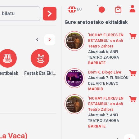
EU
Gure aretoetako ekitaldiak
'NOHAY FLORES EN
ESTAMBUL' en Anfi
Teatro Zahora
Abuztuak 6.
ANFI
TEATRO ZAHORA
BARBATE
Dom K. Diogo Live
k
estibalak
Festak Eta Ekitaldiak
Abuztuak 7.
EL RINCÓN
DEL ARTE NUEVO
MADRID
'NOHAY FLORES EN
ESTAMBUL' en Anfi
Teatro Zahora
Abuztuak 7.
ANFI
TEATRO ZAHORA
BARBATE
 La Vaca)