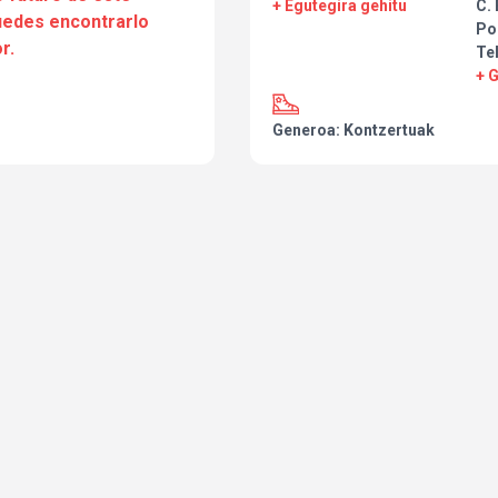
+ Egutegira gehitu
C. 
puedes encontrarlo
Po
r.
Te
Porque las leyendas no mueren.
+ 
Simplemente… renacen sobre e
Generoa: Kontzertuak