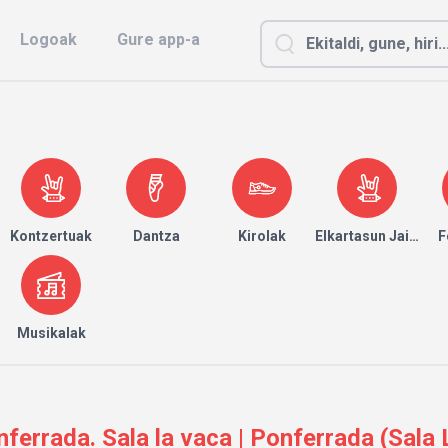
Logoak
Gure app-a
Kontzertuak
Dantza
Kirolak
Elkartasun Jaialdia
F
Musikalak
nferrada. Sala la vaca | Ponferrada (Sala