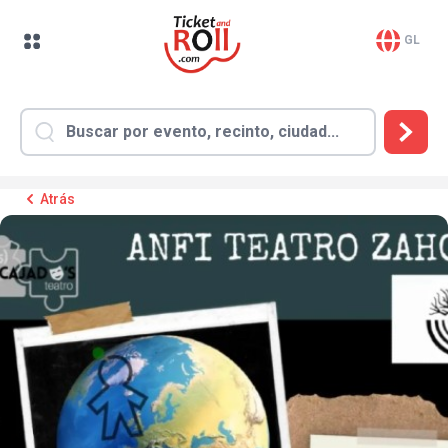
GL
Atrás