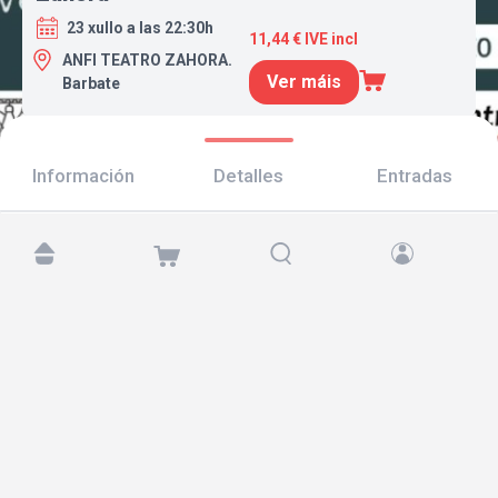
23 xullo a las 22:30h
11,44 € IVE incl
ANFI TEATRO ZAHORA.
Ver máis
Barbate
Información
Detalles
Entradas
Atópanos en:
Copyright © 2026 TicketAndRoll
Aviso legal
,
política de privacidade
e de
cookies
Website built by
rundevstudio.com