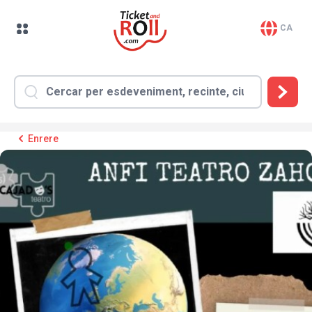
CA
Enrere