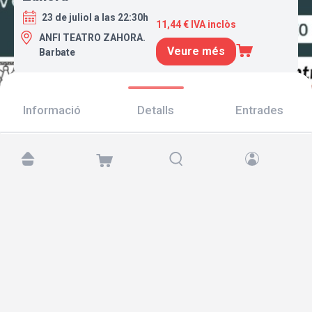
23 de juliol a las 22:30h
11,44 € IVA inclòs
ANFI TEATRO ZAHORA.
Veure més
Barbate
Informació
Detalls
Entrades
Troba'ns a:
Copyright © 2026 TicketAndRoll
Avís legal
,
Política de privacitat
i de
galetes
Website built by
rundevstudio.com