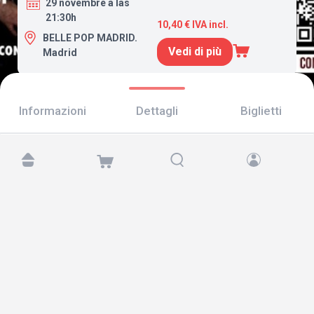
29 novembre a las
21:30h
10,40 € IVA incl.
BELLE POP MADRID.
Vedi di più
Madrid
Informazioni
Dettagli
Biglietti
Trovaci su:
Copyright © 2026 TicketAndRoll
Avviso legale
,
informativa sulla privacy
e di
cookies
Website built by
rundevstudio.com