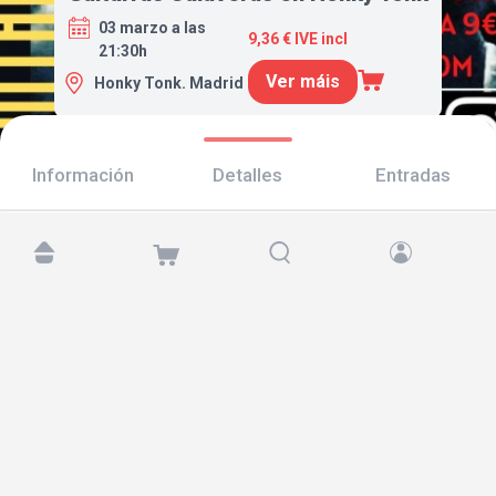
03 marzo a las
9,36 € IVE incl
21:30h
Ver máis
Honky Tonk. Madrid
Información
Detalles
Entradas
Atópanos en:
Copyright © 2026 TicketAndRoll
Aviso legal
,
política de privacidade
e de
cookies
Website built by
rundevstudio.com