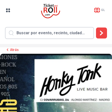
GL
Atrás