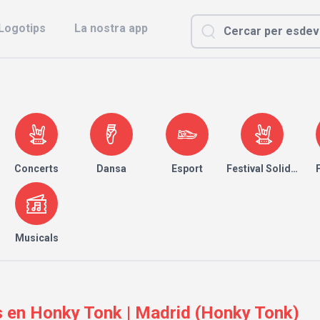
Logotips
La nostra app
Concerts
Dansa
Esport
Festival Solidari
Musicals
s en Honky Tonk | Madrid (Honky Tonk)