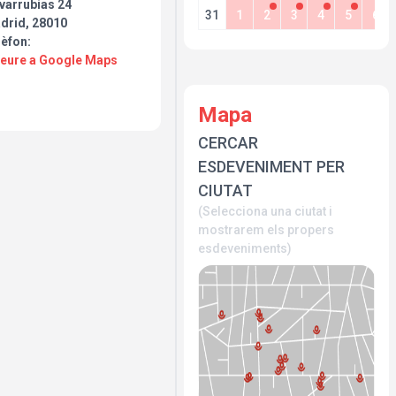
varrubias 24
31
1
2
3
4
5
6
drid, 28010
lèfon:
Veure a Google Maps
Mapa
CERCAR
ESDEVENIMENT PER
CIUTAT
(Selecciona una ciutat i
mostrarem els propers
esdeveniments)