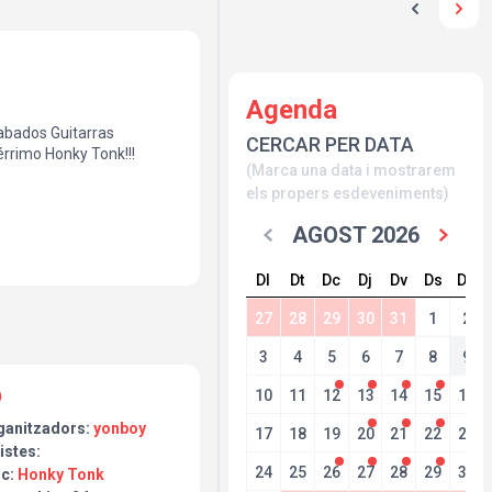
Agenda
alabados Guitarras
CERCAR PER DATA
rrimo Honky Tonk!!!
(Marca una data i mostrarem
els propers esdeveniments)
AGOST 2026
Dl
Dt
Dc
Dj
Dv
Ds
Dg
27
28
29
30
31
1
2
3
4
5
6
7
8
9
10
11
12
13
14
15
16
ganitzadors:
yonboy
17
18
19
20
21
22
23
istes:
24
25
26
27
28
29
30
oc:
Honky Tonk