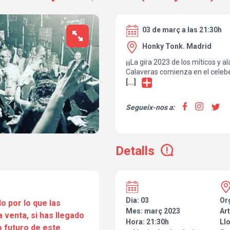
03 de març a las 21:30h
Honky Tonk. Madrid
¡¡¡La gira 2023 de los míticos y 
Calaveras comienza en el celebé
[...]
Segueix-nos a:
Detalls
Dia: 03
Or
o por lo que las
Mes: març 2023
Art
a venta, si has llegado
Hora: 21:30h
Ll
 futuro de este