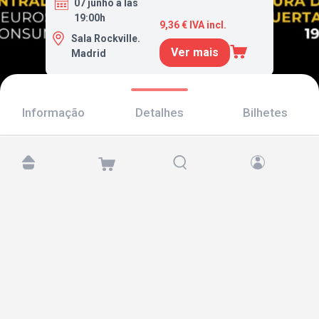
07 junho a las
19:00h
9,36 € IVA incl.
Sala Rockville.
Ver mais
Madrid
Informação
Detalhes
Bilhetes
Encontre-nos em:
Copyright © 2026 TicketAndRoll
Aviso legal
,
política de privacidade
e de
cookies
Website built by
rundevstudio.com