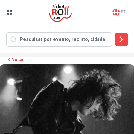
PT
Voltar