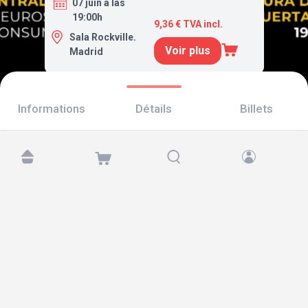
07 juin a las
19:00h
9,36 € TVA incl.
Sala Rockville.
Voir plus
Madrid
Informations
Détails
Billets
Retrouvez-nous sur :
Copyright © 2026 TicketAndRoll
Mentions légales
,
politique de confidentialité
et de
cookies
Website built by
rundevstudio.com