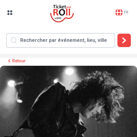
FR
Retour