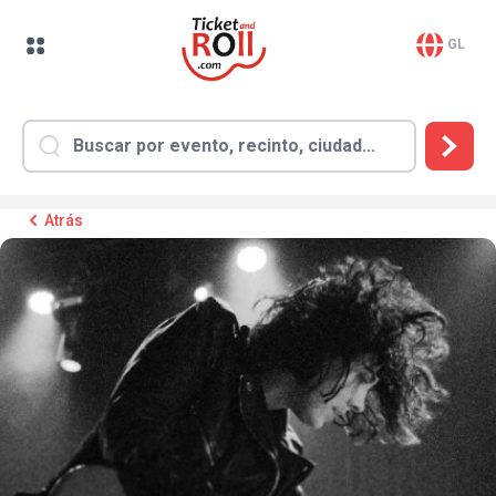
GL
Atrás