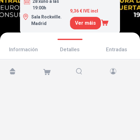
28 xuño a las
19:00h
9,36 € IVE incl
Sala Rockville.
Ver máis
Madrid
Información
Detalles
Entradas
Atópanos en:
Copyright © 2026 TicketAndRoll
Aviso legal
,
política de privacidade
e de
cookies
Website built by
rundevstudio.com