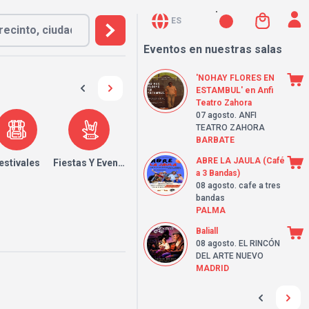
ES
Eventos en nuestras salas
'NOHAY FLORES EN
ESTAMBUL' en Anfi
Teatro Zahora
07 agosto
. ANFI
TEATRO ZAHORA
BARBATE
ABRE LA JAULA (Café
estivales
Fiestas Y Eventos
a 3 Bandas)
08 agosto
. cafe a tres
bandas
PALMA
Baliall
08 agosto
. EL RINCÓN
DEL ARTE NUEVO
MADRID