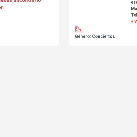
puedes encontrarlo
esq
r.
Ma
Tel
+ 
Género: Conciertos