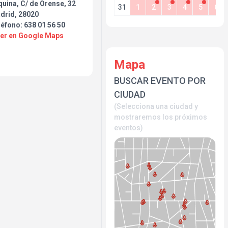
uina, C/ de Orense, 32
31
1
2
3
4
5
6
drid, 28020
éfono: 638 01 56 50
Ver en Google Maps
Mapa
BUSCAR EVENTO POR
CIUDAD
(Selecciona una ciudad y
mostraremos los próximos
eventos)