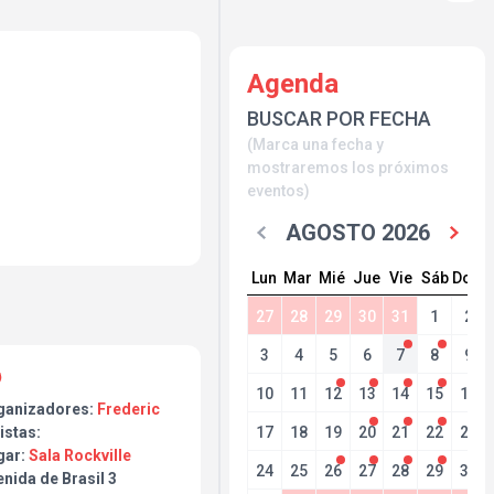
Agenda
BUSCAR POR FECHA
(Marca una fecha y
mostraremos los próximos
eventos)
AGOSTO 2026
Lun
Mar
Mié
Jue
Vie
Sáb
Dom
27
28
29
30
31
1
2
3
4
5
6
7
8
9
10
11
12
13
14
15
16
ganizadores:
Frederic
17
18
19
20
21
22
23
istas:
gar:
Sala Rockville
24
25
26
27
28
29
30
nida de Brasil 3