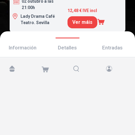
02 outubro a las
21:00h
12,48 € IVE incl
Lady Drama Café
Ver máis
Teatro. Sevilla
Información
Detalles
Entradas
Atópanos en:
Copyright © 2026 TicketAndRoll
Aviso legal
,
política de privacidade
e de
cookies
Website built by
rundevstudio.com