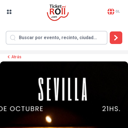
GL
Atrás