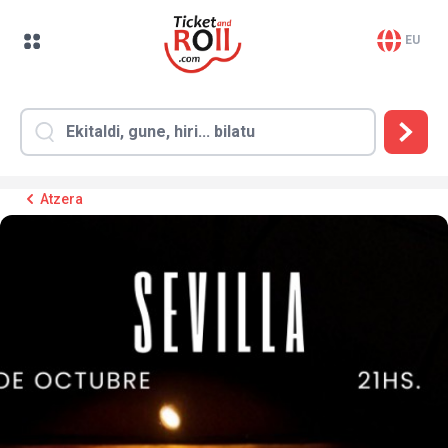
EU
Atzera