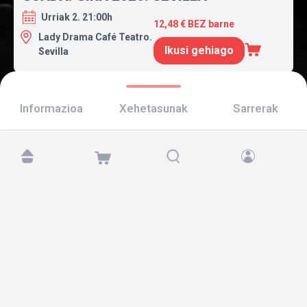
Urriak 2. 21:00h
12,48 € BEZ barne
Lady Drama Café Teatro.
Ikusi gehiago
Sevilla
Informazioa
Xehetasunak
Sarrerak
Aurkitu gaitzazu hemen:
Copyright © 2026 TicketAndRoll
Lege-oharra
,
pribatutasun-politika
eta
cookies
Website built by
rundevstudio.com