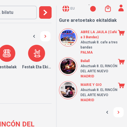
EU
Gure aretoetako ekitaldiak
ABRE LA JAULA (Café
a 3 Bandas)
Abuztuak 8.
cafe a tres
bandas
PALMA
Baliall
Abuztuak 8.
EL RINCÓN
k
estibalak
Festak Eta Ekitaldiak
DEL ARTE NUEVO
MADRID
MARIE Y GIO
Abuztuak 8.
EL RINCÓN
DEL ARTE NUEVO
MADRID
 RINCÓN DEL