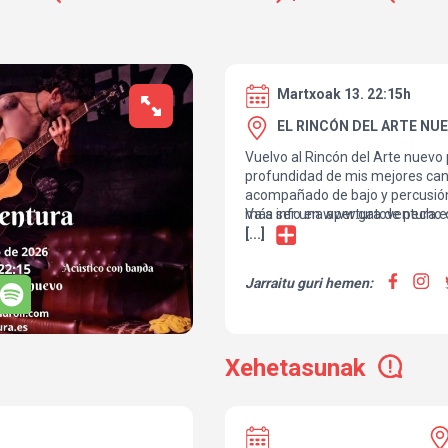
Martxoak 13. 22:15h
EL RINCÓN DEL ARTE NUE
Vuelvo al Rincón del Arte nuevo
profundidad de mis mejores can
acompañado de bajo y percusió
Va a ser una apertura de pecho 
más info en www.gatoventura.e
me caracteriza.
[...]
Jarraitu guri hemen:
Xehetasunak