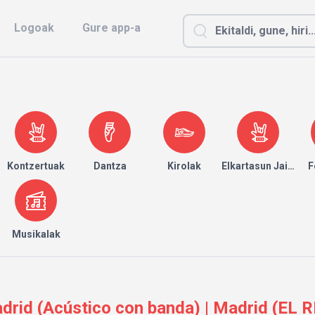
Logoak
Gure app-a
Kontzertuak
Dantza
Kirolak
Elkartasun Jaialdia
F
Musikalak
drid (Acústico con banda) | Madrid (EL