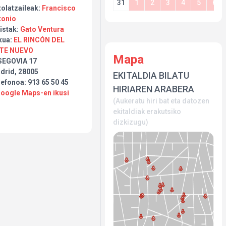
31
1
2
3
4
5
6
tolatzaileak:
Francisco
tonio
istak:
Gato Ventura
kua:
EL RINCÓN DEL
TE NUEVO
Mapa
SEGOVIA 17
drid, 28005
EKITALDIA BILATU
efonoa: 913 65 50 45
HIRIAREN ARABERA
Google Maps-en ikusi
(Aukeratu hiri bat eta datozen
ekitaldiak erakutsiko
dizkizugu)