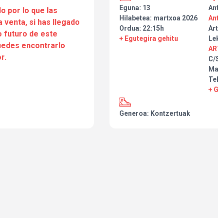
Eguna: 13
An
o por lo que las
Hilabetea: martxoa 2026
An
a venta, si has llegado
Ordua: 22:15h
Art
 futuro de este
+ Egutegira gehitu
Le
puedes encontrarlo
AR
r.
C/
Ma
Tel
+ 
Generoa: Kontzertuak