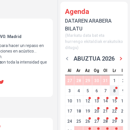
Agenda
DATAREN ARABERA
BILATU
(Markatu data bat eta
VO. Madrid
hurrengo ekitaldiak erakutsiko
 para hacer un repaso en
ditugu)
ciones en acústico
n.
ABUZTUA 2026
con toda la intensidad que
s
Al
Ar
Az
Og
Ol
Lr
Ig
27
28
29
30
31
1
2
3
4
5
6
7
8
9
10
11
12
13
14
15
16
17
18
19
20
21
22
23
24
25
26
27
28
29
30