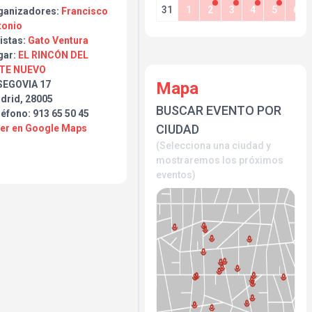
31
1
2
3
4
5
6
ganizadores:
Francisco
tonio
istas:
Gato Ventura
gar:
EL RINCÓN DEL
TE NUEVO
Mapa
SEGOVIA 17
drid, 28005
BUSCAR EVENTO POR
éfono: 913 65 50 45
CIUDAD
Ver en Google Maps
(Selecciona una ciudad y
mostraremos los próximos
eventos)