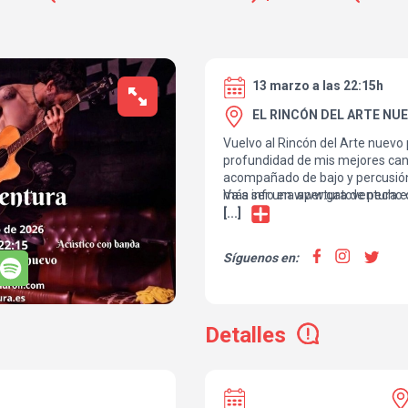
13 marzo a las 22:15h
EL RINCÓN DEL ARTE NUE
Vuelvo al Rincón del Arte nuevo
profundidad de mis mejores can
acompañado de bajo y percusió
Va a ser una apertura de pecho 
más info en www.gatoventura.e
me caracteriza.
[...]
Síguenos en:
Detalles