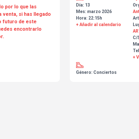
Día: 13
Or
o por lo que las
Mes: marzo 2026
An
a venta, si has llegado
Hora: 22:15h
Art
 futuro de este
+ Añadir al calendario
Lu
puedes encontrarlo
AR
r.
C/
Ma
Tel
+ 
Género: Conciertos