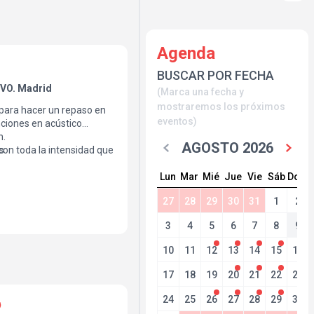
Agenda
BUSCAR POR FECHA
VO. Madrid
(Marca una fecha y
mostraremos los próximos
 para hacer un repaso en
eventos)
ciones en acústico
n.
AGOSTO 2026
con toda la intensidad que
s
Lun
Mar
Mié
Jue
Vie
Sáb
Dom
27
28
29
30
31
1
2
3
4
5
6
7
8
9
10
11
12
13
14
15
16
17
18
19
20
21
22
23
24
25
26
27
28
29
30