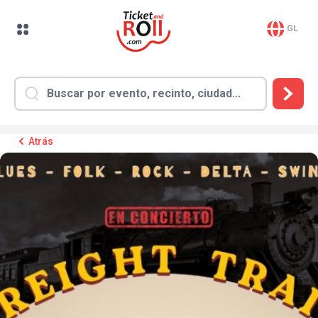
GL
Atrás