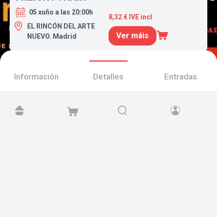
05 xuño a las 20:00h
8,32 € IVE incl
EL RINCÓN DEL ARTE
Ver máis
NUEVO. Madrid
Información
Detalles
Entradas
Atópanos en:
Copyright © 2026 TicketAndRoll
Aviso legal
,
política de privacidade
e de
cookies
Website built by
rundevstudio.com