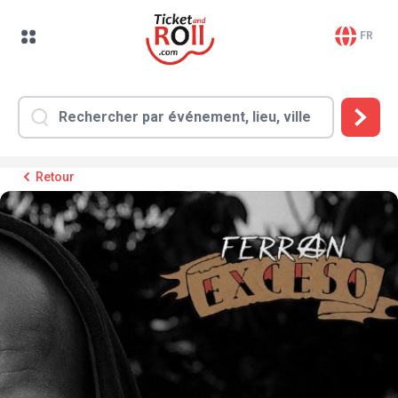
FR
Retour