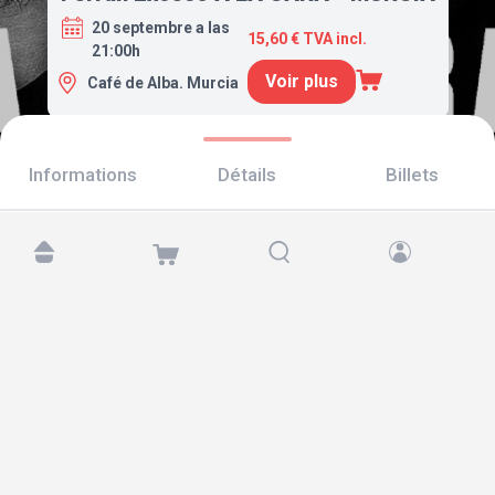
20 septembre a las
15,60 € TVA incl.
21:00h
Voir plus
Café de Alba. Murcia
Informations
Détails
Billets
Retrouvez-nous sur :
Copyright © 2026 TicketAndRoll
Mentions légales
,
politique de confidentialité
et de
cookies
Website built by
rundevstudio.com