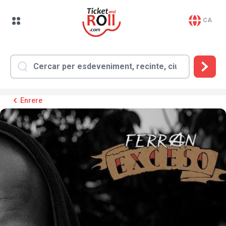
CA
Enrere