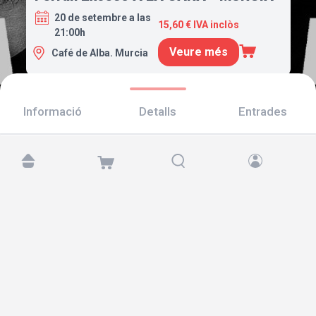
20 de setembre a las
15,60 € IVA inclòs
21:00h
Veure més
Café de Alba. Murcia
Informació
Detalls
Entrades
Troba'ns a:
Copyright © 2026 TicketAndRoll
Avís legal
,
Política de privacitat
i de
galetes
Website built by
rundevstudio.com