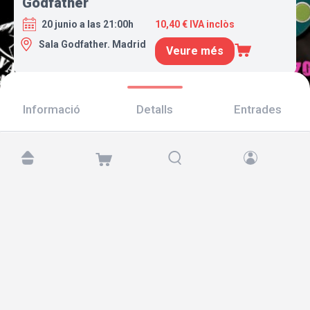
Godfather
20 junio a las 21:00h
10,40 € IVA inclòs
Sala Godfather. Madrid
Veure més
Informació
Detalls
Entrades
Troba'ns a:
Copyright © 2026 TicketAndRoll
Avís legal
,
Política de privacitat
i de
galetes
Website built by
rundevstudio.com