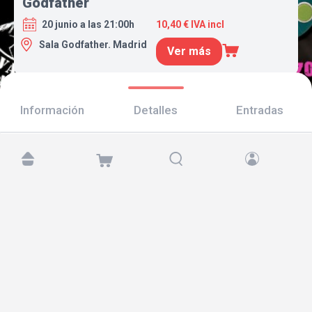
Godfather
20 junio a las 21:00h
10,40 € IVA incl
Sala Godfather. Madrid
Ver más
Información
Detalles
Entradas
Encuéntranos en:
Copyright © 2026 TicketAndRoll
Aviso legal
,
política de privacidad
y de
cookies
Website built by
rundevstudio.com