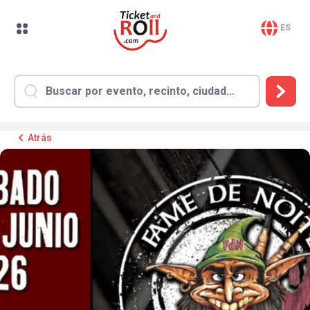
ES
Atrás