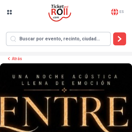
ES
Atrás