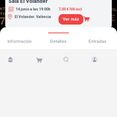
Sala El Volander
14 junio a las 19:00h
7,00 € IVA incl
El Volander. València
Ver más
Información
Detalles
Entradas
Encuéntranos en:
Copyright © 2026 TicketAndRoll
Aviso legal
,
política de privacidad
y de
cookies
Website built by
rundevstudio.com