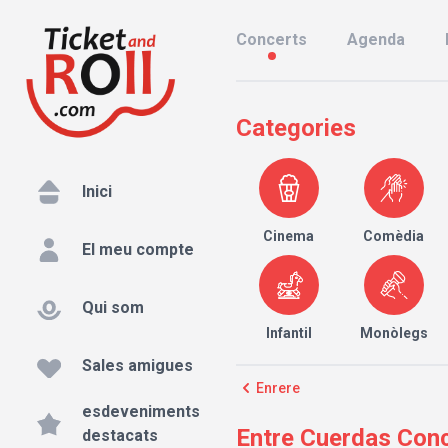
Concerts
Agenda
Categories
Inici
Cinema
Comèdia
El meu compte
Qui som
Infantil
Monòlegs
Sales amigues
Enrere
esdeveniments
Entre Cuerdas Conci
destacats