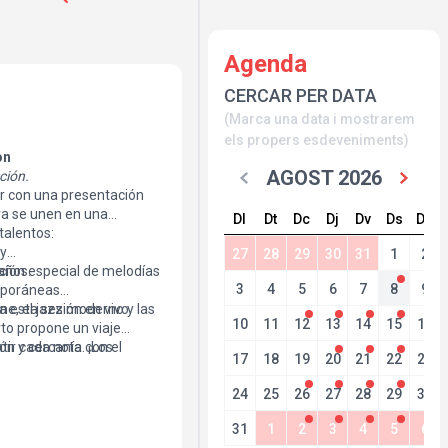
Agenda
CERCAR PER DATA
(Marca una data i mostrarem
els propers esdeveniments)
on
AGOST 2026
ción.
er con una presentación
rra se unen en una
Dl
Dt
Dc
Dj
Dv
Ds
Dg
.
talentos:
 y
27
28
29
30
31
1
2
años.
ción especial de melodías
3
4
5
6
7
8
9
mporáneas
esta sesión en vivo.
ine, el jazz moderno y las
10
11
12
13
14
15
16
rto propone un viaje
ón y cercanía con el
ir cada nota. ¡Los
17
18
19
20
21
22
23
24
25
26
27
28
29
30
31
1
2
3
4
5
6