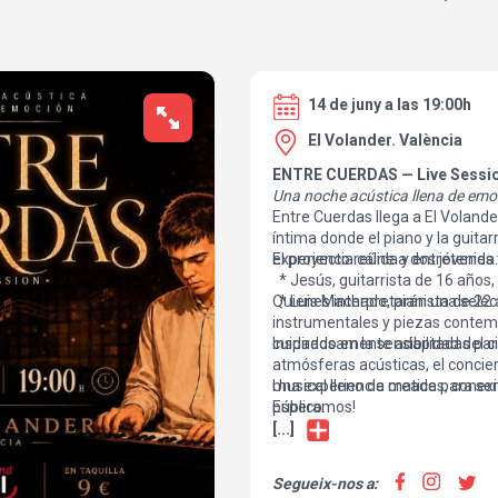
14 de juny a las 19:00h
El Volander. València
ENTRE CUERDAS — Live Sessi
Una noche acústica llena de emo
Entre Cuerdas llega a El Voland
íntima donde el piano y la guita
experiencia cálida y entretenida
El proyecto reúne a dos jóvenes 
* Jesús, guitarrista de 16 años,
* Luis Machado, pianista de 22 
Quienes interpretarán una selec
instrumentales y piezas conte
cuidadosamente adaptadas para 
Inspirado en la sensibilidad del c
atmósferas acústicas, el concie
musical lleno de matices, conexi
Una experiencia creada para sent
público.
Esperamos!
[...]
Segueix-nos a: