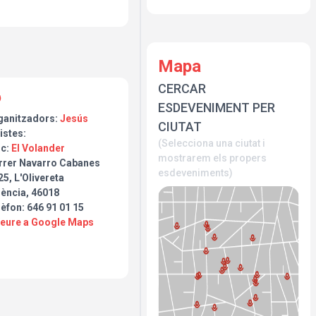
Mapa
CERCAR
ESDEVENIMENT PER
ganitzadors:
Jesús
CIUTAT
istes:
(Selecciona una ciutat i
oc:
El Volander
mostrarem els propers
rrer Navarro Cabanes
esdeveniments)
5, L'Olivereta
lència, 46018
èfon: 646 91 01 15
Veure a Google Maps