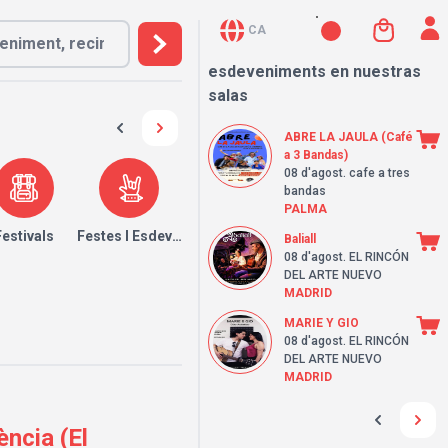
CA
esdeveniments en nuestras
salas
ABRE LA JAULA (Café
a 3 Bandas)
08 d'agost
. cafe a tres
bandas
PALMA
Festivals
Festes I Esdeveniments
Baliall
08 d'agost
. EL RINCÓN
DEL ARTE NUEVO
MADRID
MARIE Y GIO
08 d'agost
. EL RINCÓN
DEL ARTE NUEVO
MADRID
ència (El