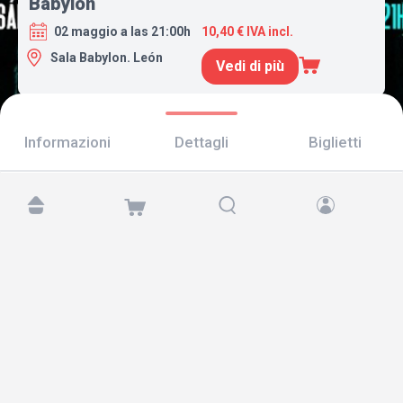
Babylon
02 maggio a las 21:00h
10,40 € IVA incl.
Sala Babylon. León
Vedi di più
Informazioni
Dettagli
Biglietti
Trovaci su:
Copyright © 2026 TicketAndRoll
Avviso legale
,
informativa sulla privacy
e di
cookies
Website built by
rundevstudio.com