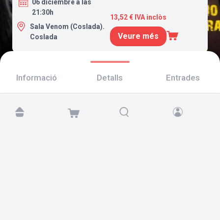
06 diciembre a las
21:30h
13,52 € IVA inclòs
Sala Venom (Coslada).
Veure més
Coslada
Informació
Detalls
Entrades
Troba'ns a:
Copyright © 2026 TicketAndRoll
Avís legal
,
Política de privacitat
i de
galetes
Website built by
rundevstudio.com