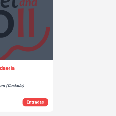
daeria
om (Coslada)
Entradas