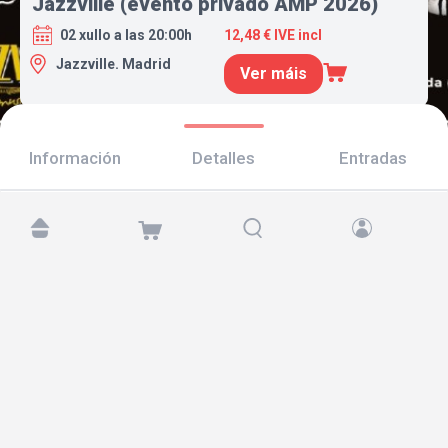
Jazzville (evento privado AMP 2026)
02 xullo a las 20:00h
12,48 € IVE incl
Jazzville. Madrid
Ver máis
Información
Detalles
Entradas
Atópanos en:
Copyright © 2026 TicketAndRoll
Aviso legal
,
política de privacidade
e de
cookies
Website built by
rundevstudio.com