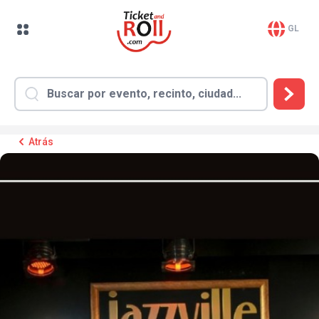
GL
Atrás