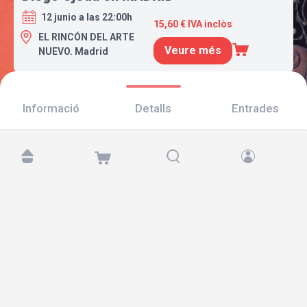
12 junio a las 22:00h
15,60 € IVA inclòs
EL RINCÓN DEL ARTE
Veure més
NUEVO. Madrid
Informació
Detalls
Entrades
Troba'ns a:
Copyright © 2026 TicketAndRoll
Avís legal
,
Política de privacitat
i de
galetes
Website built by
rundevstudio.com