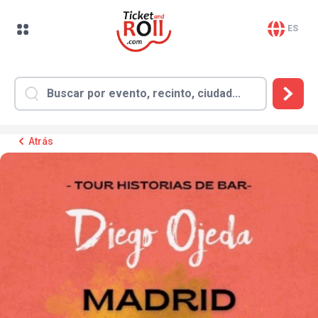
ES
Atrás