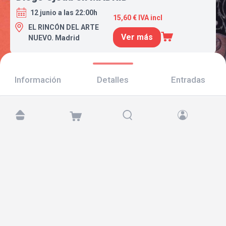
12 junio a las 22:00h
15,60 € IVA incl
EL RINCÓN DEL ARTE
Ver más
NUEVO. Madrid
Información
Detalles
Entradas
Encuéntranos en:
Copyright © 2026 TicketAndRoll
Aviso legal
,
política de privacidad
y de
cookies
Website built by
rundevstudio.com