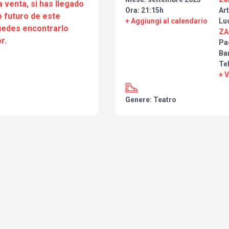
a venta, si has llegado
Ora: 21:15h
Art
 futuro de este
+ Aggiungi al calendario
Lu
puedes encontrarlo
ZA
r.
Pa
Ba
Te
+ 
Genere: Teatro