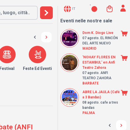
IT
Eventi nelle nostre sale
Dom K. Diogo Live
07 agosto
. EL RINCÓN
DEL ARTE NUEVO
MADRID
'NOHAY FLORES EN
ESTAMBUL' en Anfi
Teatro Zahora
Festival
Feste Ed Eventi
07 agosto
. ANFI
TEATRO ZAHORA
BARBATE
ABRE LA JAULA (Café
a 3 Bandas)
08 agosto
. cafe a tres
bandas
PALMA
bate (ANFI