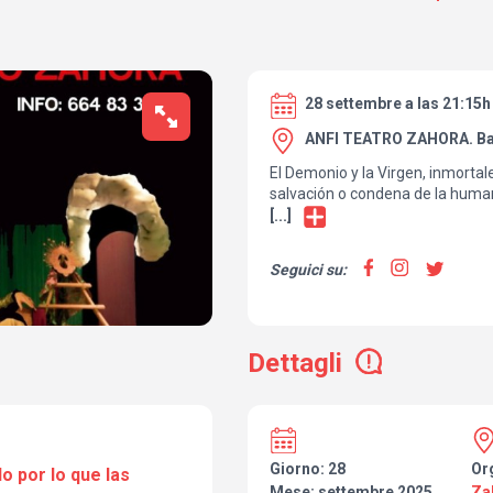
28 settembre a las 21:15h
ANFI TEATRO ZAHORA. Ba
El Demonio y la Virgen, inmortal
salvación o condena de la huma
de su partida son dos parejas 
[...]
de jugárselo también todo para v
honor, la ambición, la autoridad 
Seguici su:
inconstancia y el deseo de la v
escena lúdica y fresca de una o
representada con tres actores q
personajes sobre un tablero teatr
Dettagli
marionetas, humor, azar y música
iconoclasta y modernísima de la
portuguesa del siglo XVII, Angel
Giorno: 28
Or
o por lo que las
Mese: settembre 2025
Za