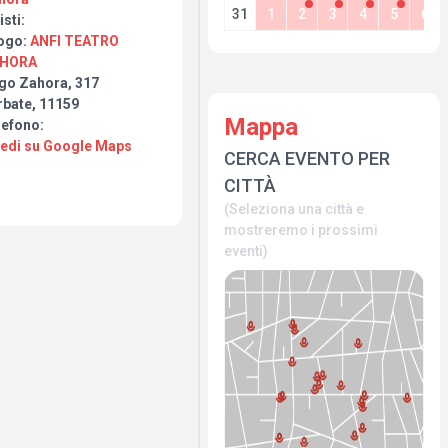
31
1
2
3
4
5
6
isti:
ogo:
ANFI TEATRO
HORA
go Zahora, 317
rbate, 11159
Mappa
lefono:
Vedi su Google Maps
CERCA EVENTO PER
CITTÀ
(Seleziona una città e
mostreremo i prossimi
eventi)