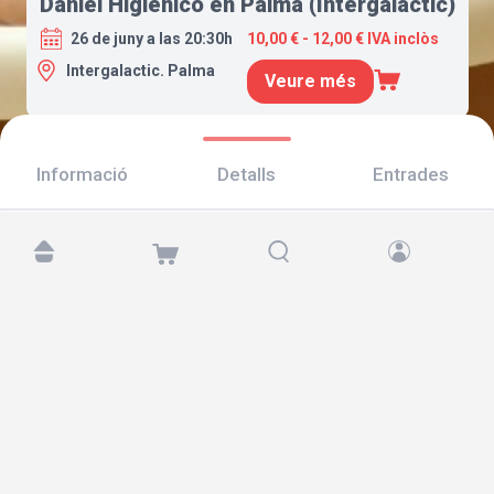
Daniel Higiénico en Palma (Intergaláctic)
26 de juny a las 20:30h
10,00 € - 12,00 € IVA inclòs
Intergalactic. Palma
Veure més
Informació
Detalls
Entrades
Troba'ns a:
Copyright © 2026 TicketAndRoll
Avís legal
,
Política de privacitat
i de
galetes
Website built by
rundevstudio.com