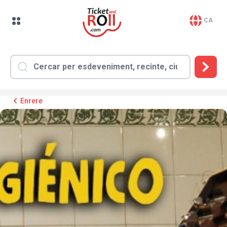
CA
Enrere