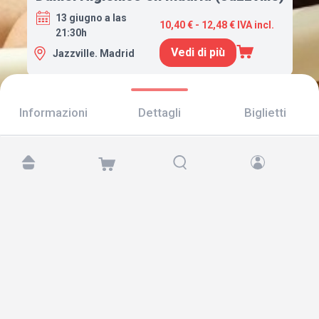
13 giugno a las
10,40 € - 12,48 € IVA incl.
21:30h
Vedi di più
Jazzville. Madrid
Informazioni
Dettagli
Biglietti
Trovaci su:
Copyright © 2026 TicketAndRoll
Avviso legale
,
informativa sulla privacy
e di
cookies
Website built by
rundevstudio.com