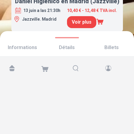
Daniel Higiénico en Madrid (Jazzville)
13 juin a las 21:30h
10,40 € - 12,48 € TVA incl.
Jazzville. Madrid
Voir plus
Informations
Détails
Billets
Retrouvez-nous sur :
Copyright © 2026 TicketAndRoll
Mentions légales
,
politique de confidentialité
et de
cookies
Website built by
rundevstudio.com