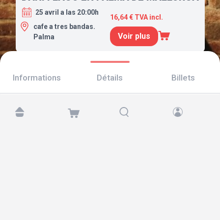
25 avril a las 20:00h
16,64 € TVA incl.
cafe a tres bandas.
Voir plus
Palma
Informations
Détails
Billets
Retrouvez-nous sur :
Copyright © 2026 TicketAndRoll
Mentions légales
,
politique de confidentialité
et de
cookies
Website built by
rundevstudio.com