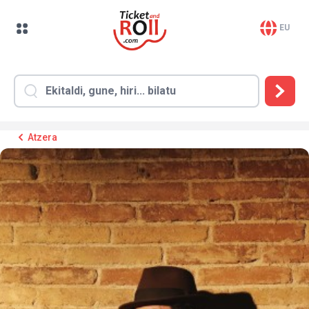
EU
Atzera