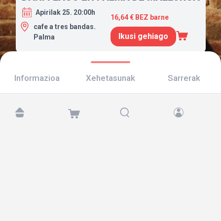
Apirilak 25. 20:00h
16,64 € BEZ barne
cafe a tres bandas.
Ikusi gehiago
Palma
Informazioa
Xehetasunak
Sarrerak
Aurkitu gaitzazu hemen:
Copyright © 2026 TicketAndRoll
Lege-oharra
,
pribatutasun-politika
eta
cookies
Website built by
rundevstudio.com