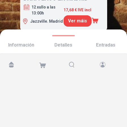
12 xullo a las
17,68 € IVE incl
13:00h
Ver máis
Jazzville. Madrid
Información
Detalles
Entradas
Atópanos en:
Copyright © 2026 TicketAndRoll
Aviso legal
,
política de privacidade
e de
cookies
Website built by
rundevstudio.com