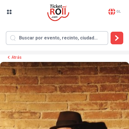
GL
Atrás