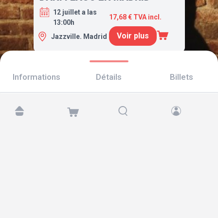
12 juillet a las
17,68 € TVA incl.
13:00h
Voir plus
Jazzville. Madrid
Informations
Détails
Billets
Retrouvez-nous sur :
Copyright © 2026 TicketAndRoll
Mentions légales
,
politique de confidentialité
et de
cookies
Website built by
rundevstudio.com