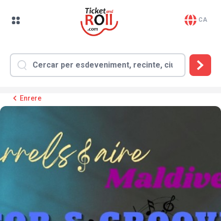
CA
Enrere